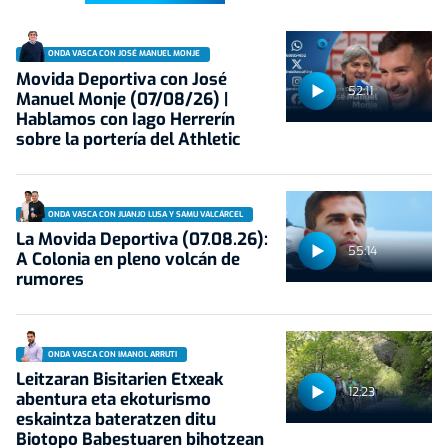
ONDA VASCA CON JOSÉ MANUEL MONJE
Movida Deportiva con José
52:11
Manuel Monje (07/08/26) |
Hablamos con Iago Herrerín
sobre la portería del Athletic
ONDA VASCA CON JUANJO LUSA Y SAMU VALCÁRCEL
La Movida Deportiva (07.08.26):
55:14
A Colonia en pleno volcán de
rumores
ONDA VASCA CON IMANOL ARRUTI
Leitzaran Bisitarien Etxeak
12:23
abentura eta ekoturismo
eskaintza bateratzen ditu
Biotopo Babestuaren bihotzean