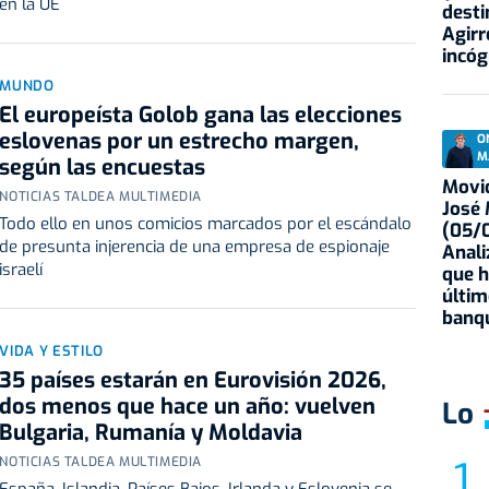
en la UE
desti
Agirr
incóg
MUNDO
El europeísta Golob gana las elecciones
eslovenas por un estrecho margen,
O
M
según las encuestas
Movid
NOTICIAS TALDEA MULTIMEDIA
José
Todo ello en unos comicios marcados por el escándalo
(05/0
de presunta injerencia de una empresa de espionaje
Anali
israelí
que h
últim
banqu
VIDA Y ESTILO
35 países estarán en Eurovisión 2026,
dos menos que hace un año: vuelven
Lo
Bulgaria, Rumanía y Moldavia
NOTICIAS TALDEA MULTIMEDIA