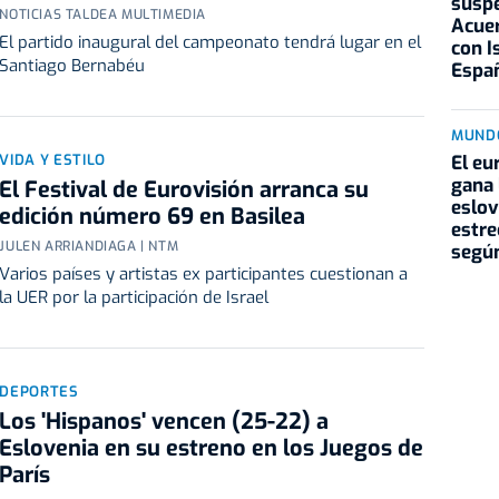
suspe
NOTICIAS TALDEA MULTIMEDIA
Acuer
El partido inaugural del campeonato tendrá lugar en el
con I
Santiago Bernabéu
Espa
MUND
El eu
VIDA Y ESTILO
gana 
El Festival de Eurovisión arranca su
eslov
edición número 69 en Basilea
estr
JULEN ARRIANDIAGA | NTM
según
Varios países y artistas ex participantes cuestionan a
la UER por la participación de Israel
DEPORTES
Los 'Hispanos' vencen (25-22) a
Eslovenia en su estreno en los Juegos de
París