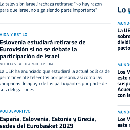
La televisión israelí rechaza retirarse: "No hay razón
Lo 
para que Israel no siga siendo parte importante"
MUND
La UE
VIDA Y ESTILO
sobre
Eslovenia estudiará retirarse de
divid
pacto
Eurovisión si no se debate la
participación de Israel
NOTICIAS TALDEA MULTIMEDIA
MUND
La UER ha anunciado que estudiará la actual política de
Los V
este 
permitir veinte televotos por persona, así como las
suspe
campañas de apoyo de los participantes por parte de
Acuer
sus delegaciones
con I
POLIDEPORTIVO
MUND
España, Eslovenia, Estonia y Grecia,
Los V
este 
sedes del Eurobasket 2029