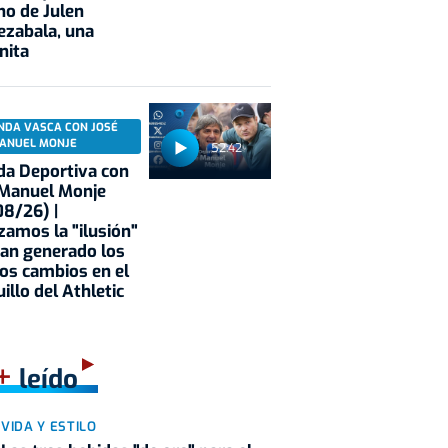
no de Julen
ezabala, una
nita
NDA VASCA CON JOSÉ
ANUEL MONJE
52:42
a Deportiva con
 Manuel Monje
8/26) |
zamos la "ilusión"
an generado los
os cambios en el
illo del Athletic
+
leído
VIDA Y ESTILO