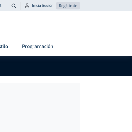
Inicia Sesión
Regístrate
6
Buscar
tilo
Programación