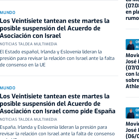
(07.0
en pl
MUNDO
rumo
Los Veintisiete tantean este martes la
posible suspensión del Acuerdo de
Asociación con Israel
O
NOTICIAS TALDEA MULTIMEDIA
M
El Estado español, Irlanda y Eslovenia lideran la
Movid
presión para revisar la relación con Israel ante la falta
José
de consenso en la UE
(07/
con I
sobre
Athle
MUNDO
Los Veintisiete tantean este martes la
posible suspensión del Acuerdo de
Asociación con Israel como pide España
O
M
NOTICIAS TALDEA MULTIMEDIA
Movid
España, Irlanda y Eslovenia lideran la presión para
José
revisar la relación con Israel ante la falta de consenso
(06/0