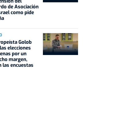
nsión del
do de Asociación
srael como pide
ña
O
ropeísta Golob
las elecciones
enas por un
echo margen,
 las encuestas