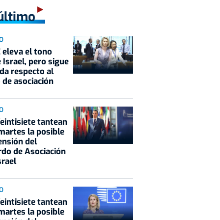
último
O
 eleva el tono
 Israel, pero sigue
ida respecto al
 de asociación
O
eintisiete tantean
martes la posible
nsión del
do de Asociación
srael
O
eintisiete tantean
martes la posible