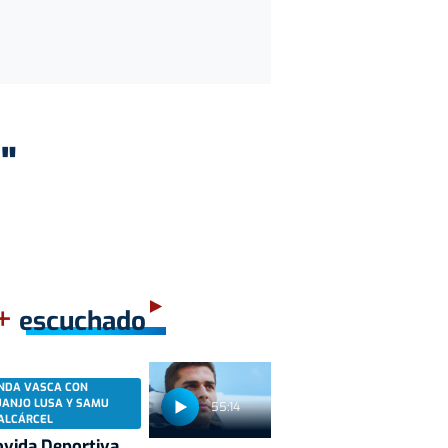
"
+
escuchado
NDA VASCA CON
UANJO LUSA Y SAMU
55:14
ALCÁRCEL
vida Deportiva