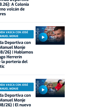
8.26): A Colonia
eno volcán de
res
NDA VASCA CON JOSÉ
ANUEL MONJE
52:11
a Deportiva con
 Manuel Monje
08/26) | Hablamos
ago Herrerín
 la portería del
tic
NDA VASCA CON JOSÉ
ANUEL MONJE
51:59
a Deportiva con
 Manuel Monje
8/26) | El nuevo