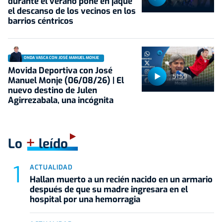
durante el verano pone en jaque
el descanso de los vecinos en los
barrios céntricos
ONDA VASCA CON JOSÉ MANUEL MONJE
Movida Deportiva con José
51:59
Manuel Monje (06/08/26) | El
nuevo destino de Julen
Agirrezabala, una incógnita
+
Lo
leído
ACTUALIDAD
Hallan muerto a un recién nacido en un armario
después de que su madre ingresara en el
hospital por una hemorragia