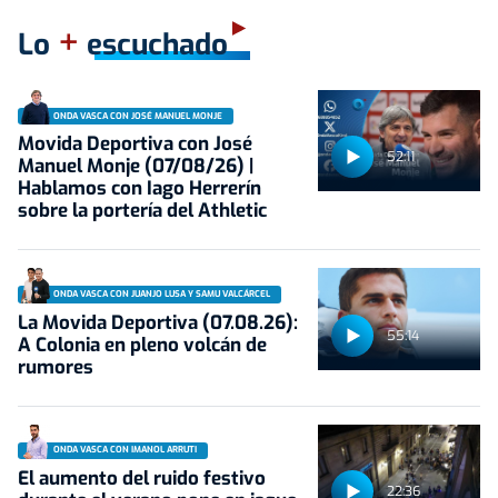
+
Lo
escuchado
ONDA VASCA CON JOSÉ MANUEL MONJE
Movida Deportiva con José
52:11
Manuel Monje (07/08/26) |
Hablamos con Iago Herrerín
sobre la portería del Athletic
ONDA VASCA CON JUANJO LUSA Y SAMU VALCÁRCEL
La Movida Deportiva (07.08.26):
55:14
A Colonia en pleno volcán de
rumores
ONDA VASCA CON IMANOL ARRUTI
El aumento del ruido festivo
22:36