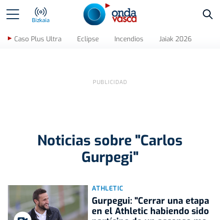
Bus
Bizkaia
Caso Plus Ultra
Eclipse
Incendios
Jaiak 2026
Noticias sobre "Carlos
Gurpegi"
ATHLETIC
Gurpegui: "Cerrar una etapa
en el Athletic habiendo sido