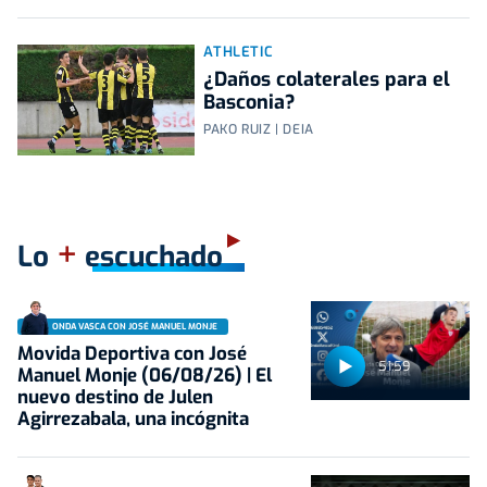
ATHLETIC
¿Daños colaterales para el
Basconia?
PAKO RUIZ | DEIA
+
Lo
escuchado
ONDA VASCA CON JOSÉ MANUEL MONJE
Movida Deportiva con José
51:59
Manuel Monje (06/08/26) | El
nuevo destino de Julen
Agirrezabala, una incógnita