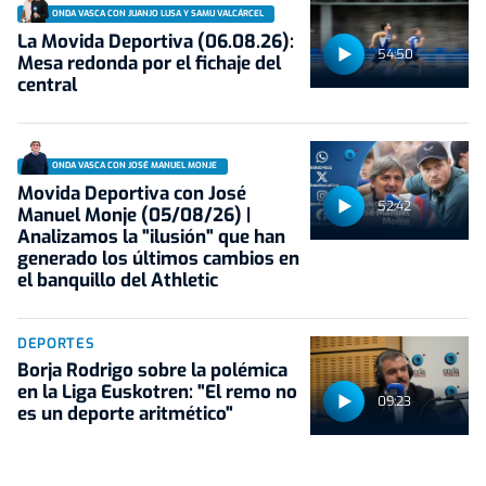
ONDA VASCA CON JUANJO LUSA Y SAMU VALCÁRCEL
La Movida Deportiva (06.08.26):
54:50
Mesa redonda por el fichaje del
central
ONDA VASCA CON JOSÉ MANUEL MONJE
Movida Deportiva con José
52:42
Manuel Monje (05/08/26) |
Analizamos la "ilusión" que han
generado los últimos cambios en
el banquillo del Athletic
DEPORTES
Borja Rodrigo sobre la polémica
en la Liga Euskotren: "El remo no
09:23
es un deporte aritmético"