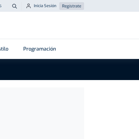
Inicia Sesión
Regístrate
6
Buscar
tilo
Programación