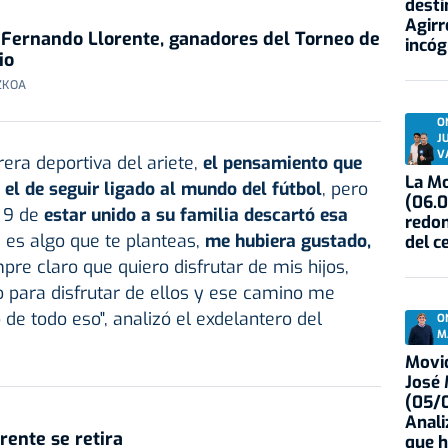
desti
Agirr
y Fernando Llorente, ganadores del Torneo de
incóg
io
ZKOA
O
J
V
rera deportiva del ariete,
el pensamiento que
La Mo
el de seguir ligado al mundo del fútbol
, pero
(06.0
 9 de
estar unido a su familia descartó esa
redon
 es algo que te planteas,
me hubiera gustado,
del c
mpre claro que quiero disfrutar de mis hijos,
 para disfrutar de ellos y ese camino me
de todo eso", analizó el exdelantero del
O
M
Movid
José
(05/0
Anali
rente se retira
que h