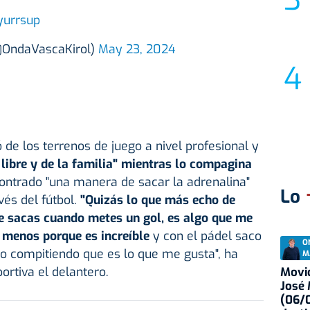
yurrsup
(@OndaVascaKirol)
May 23, 2024
ó de los terrenos de juego a nivel profesional y
 libre y de la familia" mientras lo compagina
contrado "una manera de sacar la adrenalina"
Lo
vés del fútbol.
"Quizás lo que más echo de
e sacas cuando metes un gol, es algo que me
 menos porque es increíble
y con el pádel saco
O
go compitiendo que es lo que me gusta", ha
M
ortiva el delantero.
Movid
José
(06/0