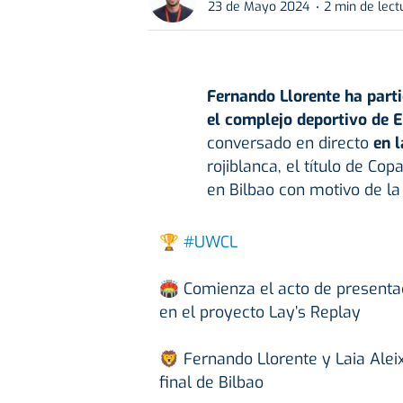
23 de Mayo 2024
2 min de lect
Fernando Llorente ha part
el complejo deportivo de 
conversado en directo
en 
rojiblanca, el título de C
en Bilbao con motivo de la
🏆
#UWCL
🏟️ Comienza el acto de present
en el proyecto Lay’s Replay
🦁 Fernando Llorente y Laia Alei
final de Bilbao