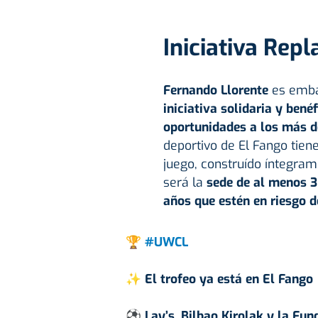
Iniciativa Repl
Fernando Llorente
es emba
iniciativa solidaria y bené
oportunidades a los más d
deportivo de El Fango tien
juego, construído íntegram
será la
sede de al menos 3
años que estén en riesgo d
🏆
#UWCL
✨ El trofeo ya está en El Fango
⚽️ Lay’s, Bilbao Kirolak y la Fu