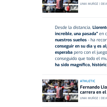
UNAI MUÑOZ | DEI
Desde la distancia,
Llorent
increíble, una pasada"
en c
nuestros sueños
- ha reco
conseguir en su día y es al
esperaba
pero con el jueg
conseguido que todo el m
ha sido magnífico, históric
ATHLETIC
Fernando Llo
carrera en el
UNAI MUÑOZ | DEI