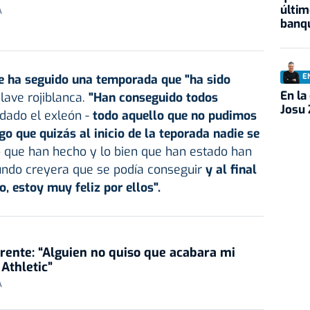
últim
A
banqu
e ha seguido una temporada que "ha sido
E
En la
lave rojiblanca.
"Han conseguido todos
Josu 
rdado el exleón -
todo aquello que no pudimos
go que quizás al inicio de la teporada nadie se
o que han hecho y lo bien que han estado han
undo creyera que se podía conseguir
y al final
o, estoy muy feliz por ellos".
rente: “Alguien no quiso que acabara mi
 Athletic”
A