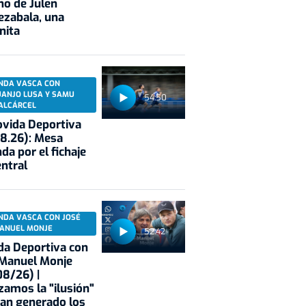
no de Julen
ezabala, una
nita
NDA VASCA CON
UANJO LUSA Y SAMU
54:50
ALCÁRCEL
vida Deportiva
8.26): Mesa
da por el fichaje
entral
NDA VASCA CON JOSÉ
ANUEL MONJE
52:42
a Deportiva con
 Manuel Monje
8/26) |
zamos la "ilusión"
an generado los