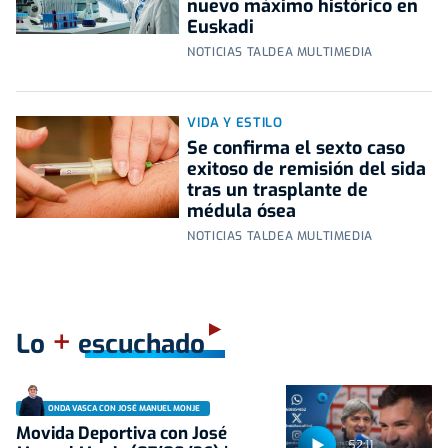
nuevo máximo histórico en
Euskadi
NOTICIAS TALDEA MULTIMEDIA
VIDA Y ESTILO
Se confirma el sexto caso
exitoso de remisión del sida
tras un trasplante de
médula ósea
NOTICIAS TALDEA MULTIMEDIA
+
Lo
escuchado
ONDA VASCA CON JOSÉ MANUEL MONJE
Movida Deportiva con José
52:11