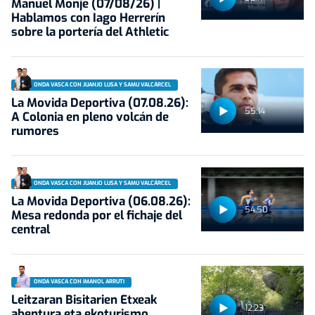
Manuel Monje (07/08/26) |
Hablamos con Iago Herrerín
sobre la portería del Athletic
ONDA VASCA CON JUANJO LUSA Y SAMU VALCÁRCEL
La Movida Deportiva (07.08.26):
55:14
A Colonia en pleno volcán de
rumores
ONDA VASCA CON JUANJO LUSA Y SAMU VALCÁRCEL
La Movida Deportiva (06.08.26):
54:50
Mesa redonda por el fichaje del
central
ONDA VASCA CON IMANOL ARRUTI
Leitzaran Bisitarien Etxeak
12:23
abentura eta ekoturismo