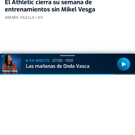
El Athletic cierra su semana de
entrenamientos sin Mikel Vesga
IMANOL VILELLA | OV
+
Lo
leído
07:00 - 11:00
EN DIRECTO
Las mañanas de Onda Vasca
ACTUALIDAD
Hallan muerto a un recién nacido en un armario
después de que su madre ingresara en el
hospital por una hemorragia
GIPUZKOA
Muere un trabajador forestal de 44 años en
Azkoitia tras ser golpeado por un tronco