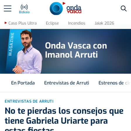
Bus
Bizkaia
Caso Plus Ultra
Eclipse
Incendios
Jaiak 2026
MAGAZINE
Onda Vasca con
Imanol Arruti
En Portada
Entrevistas de Arruti
Estrenos de ci
ENTREVISTAS DE ARRUTI
No te pierdas los consejos que
tiene Gabriela Uriarte para
estas fiestas