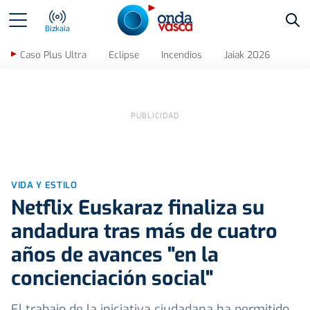
Bus
Bizkaia
Caso Plus Ultra
Eclipse
Incendios
Jaiak 2026
VIDA Y ESTILO
Netflix Euskaraz finaliza su
andadura tras más de cuatro
años de avances "en la
concienciación social"
El trabajo de la iniciativa ciudadana ha permitido