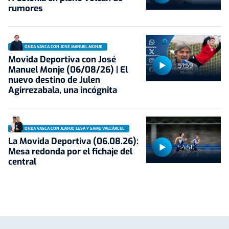
rumores
ONDA VASCA CON JOSÉ MANUEL MONJE
Movida Deportiva con José
51:59
Manuel Monje (06/08/26) | El
nuevo destino de Julen
Agirrezabala, una incógnita
ONDA VASCA CON JUANJO LUSA Y SAMU VALCÁRCEL
La Movida Deportiva (06.08.26):
54:50
Mesa redonda por el fichaje del
central