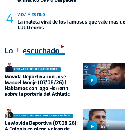
el médico David Céspedes
VIDA Y ESTILO
La maleta viral de los famosos que vale más de
1.000 euros
+
Lo
escuchado
ONDA VASCA CON JOSÉ MANUEL MONJE
Movida Deportiva con José
52:11
Manuel Monje (07/08/26) |
Hablamos con Iago Herrerín
sobre la portería del Athletic
ONDA VASCA CON JUANJO LUSA Y SAMU VALCÁRCEL
La Movida Deportiva (07.08.26):
55:14
A Colonia en pleno volcán de