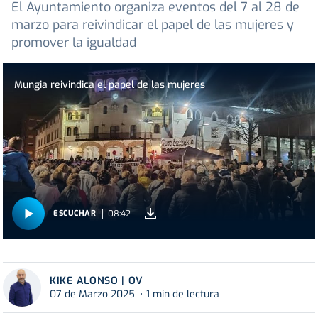
El Ayuntamiento organiza eventos del 7 al 28 de
marzo para reivindicar el papel de las mujeres y
promover la igualdad
Mungia reivindica el papel de las mujeres
08:42
ESCUCHAR
KIKE ALONSO | OV
07 de Marzo 2025
1 min de lectura