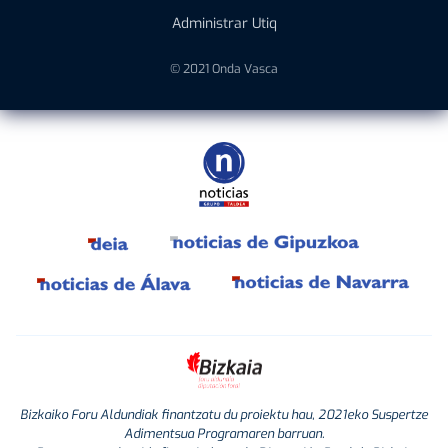
Administrar Utiq
© 2021 Onda Vasca
Bizkaiko Foru Aldundiak finantzatu du proiektu hau, 2021eko Suspertze
Adimentsua Programaren barruan.