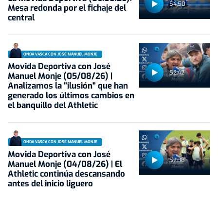
54:50
Mesa redonda por el fichaje del
central
ONDA VASCA CON JOSÉ MANUEL MONJE
Movida Deportiva con José
52:42
Manuel Monje (05/08/26) |
Analizamos la "ilusión" que han
generado los últimos cambios en
el banquillo del Athletic
ONDA VASCA CON JOSÉ MANUEL MONJE
Movida Deportiva con José
52:38
Manuel Monje (04/08/26) | El
Athletic continúa descansando
antes del inicio liguero