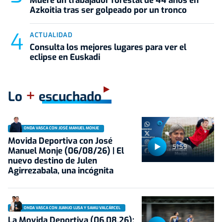
Muere un trabajador forestal de 44 años en
Azkoitia tras ser golpeado por un tronco
ACTUALIDAD
Consulta los mejores lugares para ver el
eclipse en Euskadi
+
Lo
escuchado
ONDA VASCA CON JOSÉ MANUEL MONJE
Movida Deportiva con José
51:59
Manuel Monje (06/08/26) | El
nuevo destino de Julen
Agirrezabala, una incógnita
ONDA VASCA CON JUANJO LUSA Y SAMU VALCÁRCEL
La Movida Deportiva (06.08.26):