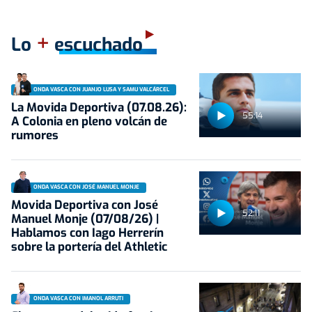
+
Lo
escuchado
ONDA VASCA CON JUANJO LUSA Y SAMU VALCÁRCEL
La Movida Deportiva (07.08.26):
55:14
A Colonia en pleno volcán de
rumores
ONDA VASCA CON JOSÉ MANUEL MONJE
Movida Deportiva con José
52:11
Manuel Monje (07/08/26) |
Hablamos con Iago Herrerín
sobre la portería del Athletic
ONDA VASCA CON IMANOL ARRUTI