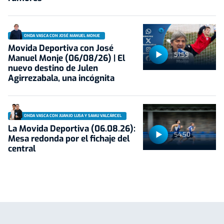
ONDA VASCA CON JOSÉ MANUEL MONJE
Movida Deportiva con José
51:59
Manuel Monje (06/08/26) | El
nuevo destino de Julen
Agirrezabala, una incógnita
ONDA VASCA CON JUANJO LUSA Y SAMU VALCÁRCEL
La Movida Deportiva (06.08.26):
54:50
Mesa redonda por el fichaje del
central