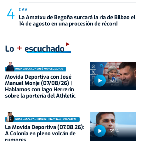
CAV
La Amatxu de Begoña surcará la ría de Bilbao el
14 de agosto en una procesión de récord
+
Lo
escuchado
ONDA VASCA CON JOSÉ MANUEL MONJE
Movida Deportiva con José
52:11
Manuel Monje (07/08/26) |
Hablamos con Iago Herrerín
sobre la portería del Athletic
ONDA VASCA CON JUANJO LUSA Y SAMU VALCÁRCEL
La Movida Deportiva (07.08.26):
55:14
A Colonia en pleno volcán de
rumores