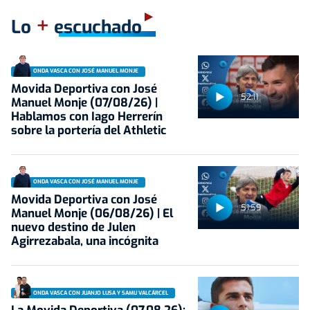
+
Lo
escuchado
ONDA VASCA CON JOSÉ MANUEL MONJE
Movida Deportiva con José
52:11
Manuel Monje (07/08/26) |
Hablamos con Iago Herrerín
sobre la portería del Athletic
ONDA VASCA CON JOSÉ MANUEL MONJE
Movida Deportiva con José
51:59
Manuel Monje (06/08/26) | El
nuevo destino de Julen
Agirrezabala, una incógnita
ONDA VASCA CON JUANJO LUSA Y SAMU VALCÁRCEL