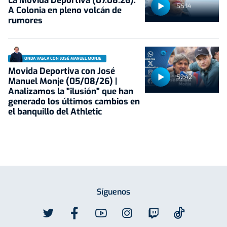
La Movida Deportiva (07.08.26):
55:14
A Colonia en pleno volcán de
rumores
ONDA VASCA CON JOSÉ MANUEL MONJE
Movida Deportiva con José
52:42
Manuel Monje (05/08/26) |
Analizamos la "ilusión" que han
generado los últimos cambios en
el banquillo del Athletic
Síguenos