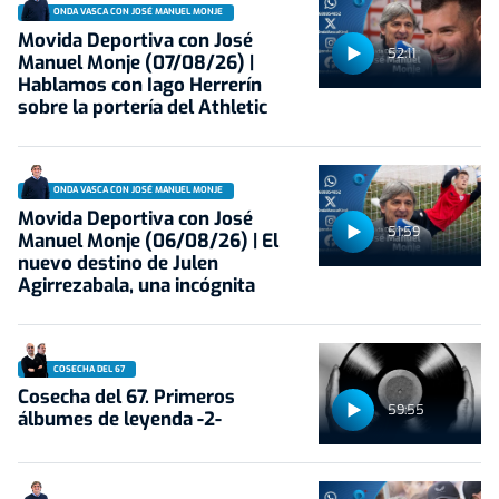
ONDA VASCA CON JOSÉ MANUEL MONJE
Movida Deportiva con José
52:11
Manuel Monje (07/08/26) |
Hablamos con Iago Herrerín
sobre la portería del Athletic
ONDA VASCA CON JOSÉ MANUEL MONJE
Movida Deportiva con José
51:59
Manuel Monje (06/08/26) | El
nuevo destino de Julen
Agirrezabala, una incógnita
COSECHA DEL 67
Cosecha del 67. Primeros
59:55
álbumes de leyenda -2-