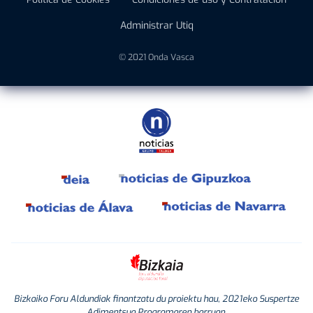
Administrar Utiq
© 2021 Onda Vasca
Bizkaiko Foru Aldundiak finantzatu du proiektu hau, 2021eko Suspertze
Adimentsua Programaren barruan.