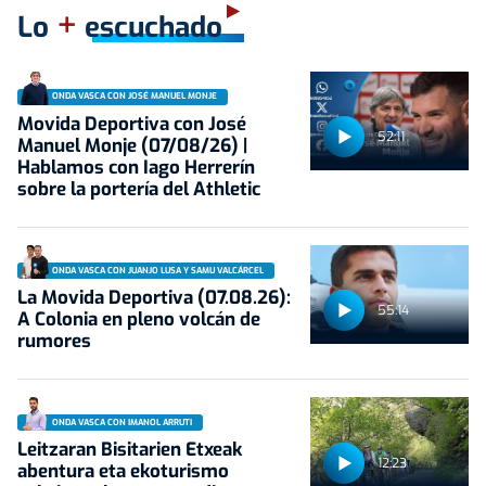
+
Lo
escuchado
ONDA VASCA CON JOSÉ MANUEL MONJE
Movida Deportiva con José
52:11
Manuel Monje (07/08/26) |
Hablamos con Iago Herrerín
sobre la portería del Athletic
ONDA VASCA CON JUANJO LUSA Y SAMU VALCÁRCEL
La Movida Deportiva (07.08.26):
55:14
A Colonia en pleno volcán de
rumores
ONDA VASCA CON IMANOL ARRUTI
Leitzaran Bisitarien Etxeak
12:23
abentura eta ekoturismo