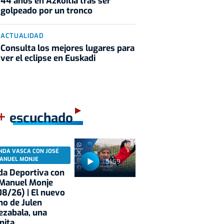
44 años en Azkoitia tras ser
golpeado por un tronco
ACTUALIDAD
Consulta los mejores lugares para
ver el eclipse en Euskadi
+
escuchado
NDA VASCA CON JOSÉ
ANUEL MONJE
51:59
a Deportiva con
 Manuel Monje
8/26) | El nuevo
no de Julen
ezabala, una
nita