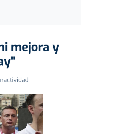
mi mejora y
ay"
inactividad