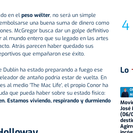
ado en el
peso wélter
, no será un simple
ra embolsarse una buena suma de dinero como
ones. McGregor busca dar un golpe definitivo
 al mundo entero que su legado en las artes
tacto. Atrás parecen haber quedado sus
deportivos que empañaron ese éxito.
Lo
de Dublín ha estado preparando a fuego ese
peleador de antaño podría estar de vuelta. En
es al medio 'The Mac Life', el propio Conor ha
O
duda que pueda haber sobre su estado físico:
M
en. Estamos viviendo, respirando y durmiendo
Movid
José
(06/0
desti
Agirr
Holloway
incóg