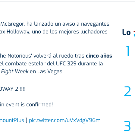
r McGregor, ha lanzado un aviso a navegantes
Lo
Max Holloway, uno de los mejores luchadores
e Notorious' volverá al ruedo tras
cinco años
el combate estelar del UFC 329 durante la
l Fight Week
en Las Vegas.
AY 2 !!!!
in event is confirmed!
ountPlus
]
pic.twitter.com/uVxVdgV9Gm