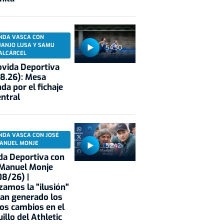
NDA VASCA CON
UANJO LUSA Y SAMU
54:50
ALCÁRCEL
vida Deportiva
8.26): Mesa
da por el fichaje
entral
NDA VASCA CON JOSÉ
ANUEL MONJE
52:42
a Deportiva con
 Manuel Monje
8/26) |
zamos la "ilusión"
an generado los
os cambios en el
illo del Athletic