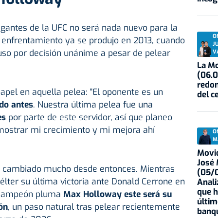
igantes de la UFC no será nada nuevo para la
O
enfrentamiento ya se produjo en 2013, cuando
J
so por decisión unánime a pesar de pelear
V
La Mo
(06.0
redon
papel en aquella pelea: "El oponente es un
del c
do antes
. Nuestra última pelea fue una
es
por parte de este servidor, así que planeo
mostrar mi crecimiento y mi mejora ahí
O
M
Movid
José
an cambiado mucho desde entonces. Mientras
(05/0
ter su última victoria ante Donald Cerrone en
Anali
que h
excampeón pluma
Max Holloway este será su
últim
ón
, un paso natural tras pelear recientemente
banqu