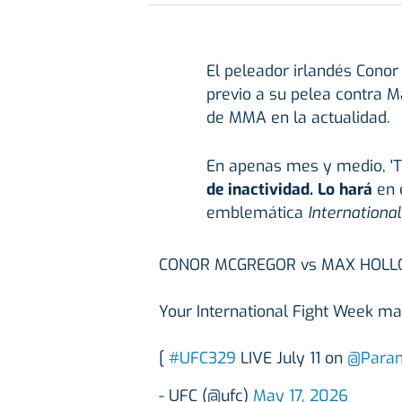
El peleador irlandés Cono
previo a su pelea contra 
de MMA en la actualidad.
En apenas mes y medio, 'Th
de inactividad. Lo hará
en 
emblemática
Internationa
CONOR MCGREGOR vs MAX HOLLOW
Your International Fight Week ma
[
#UFC329
LIVE July 11 on
@Param
- UFC (@ufc)
May 17, 2026