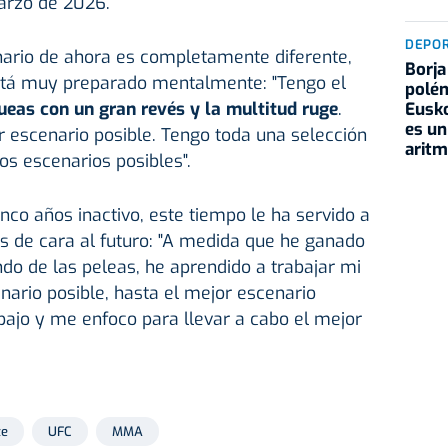
marzo de 2026.
DEPO
nario de ahora es completamente diferente,
Borja
tá muy preparado mentalmente: "Tengo el
polém
ueas con un gran revés y la multitud ruge
.
Eusko
es un
 escenario posible. Tengo toda una selección
aritm
os escenarios posibles".
nco años inactivo, este tiempo le ha servido a
s de cara al futuro: "A medida que he ganado
o de las peleas, he aprendido a trabajar mi
ario posible, hasta el mejor escenario
rabajo y me enfoco para llevar a cabo el mejor
te
UFC
MMA