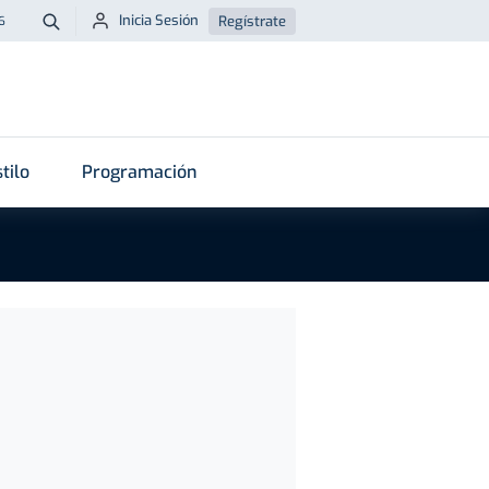
Inicia Sesión
Regístrate
6
Buscar
tilo
Programación