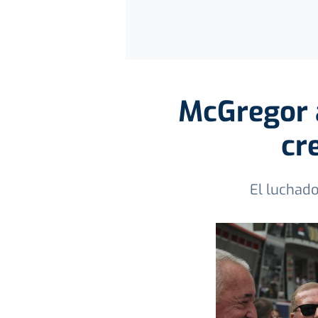
McGregor a
cr
El luchado