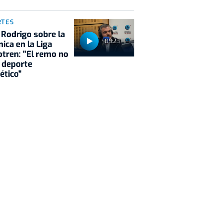
RTES
 Rodrigo sobre la
09:23
ica en la Liga
tren: "El remo no
 deporte
ético"