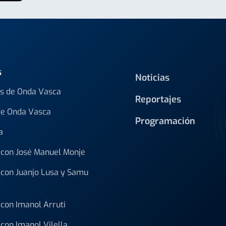
s
Noticias
s de Onda Vasca
Reportajes
de Onda Vasca
Programación
a
con José Manuel Monje
con Juanjo Lusa y Samu
con Imanol Arruti
con Imanol Vilella