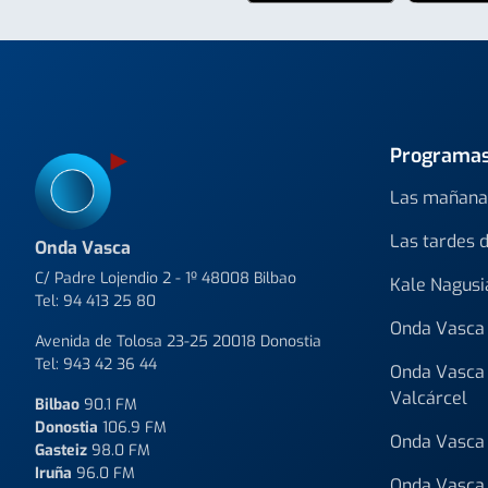
Programa
Las mañana
Las tardes 
Onda Vasca
C/ Padre Lojendio 2 - 1º 48008 Bilbao
Kale Nagusi
Tel:
94 413 25 80
Onda Vasca 
Avenida de Tolosa 23-25 20018 Donostia
Tel:
943 42 36 44
Onda Vasca 
Valcárcel
Bilbao
90.1 FM
Donostia
106.9 FM
Onda Vasca 
Gasteiz
98.0 FM
Iruña
96.0 FM
Onda Vasca 