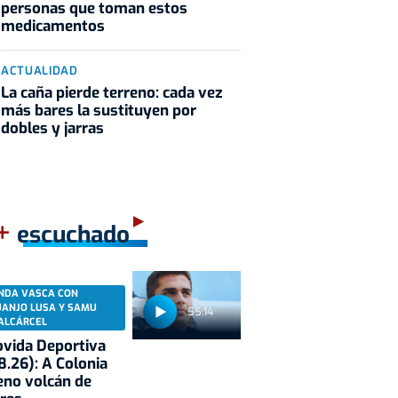
personas que toman estos
medicamentos
ACTUALIDAD
La caña pierde terreno: cada vez
más bares la sustituyen por
dobles y jarras
+
escuchado
NDA VASCA CON
UANJO LUSA Y SAMU
55:14
ALCÁRCEL
vida Deportiva
8.26): A Colonia
eno volcán de