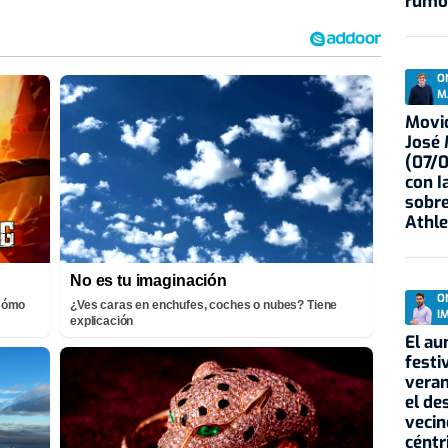
rumo
O
M
Movid
José
(07/
con I
sobre
Athle
No es tu imaginación
O
¡Cómo
¿Ves caras en enchufes, coches o nubes? Tiene
I
explicación
El au
festi
veran
el de
vecin
céntr