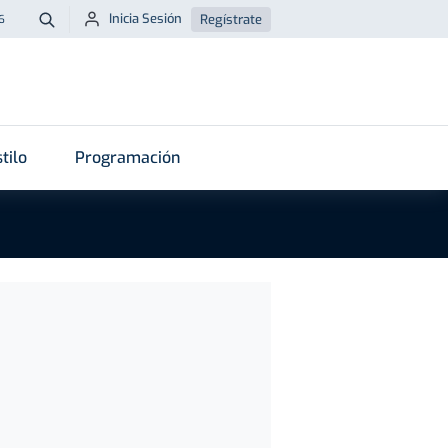
Inicia Sesión
Regístrate
6
Buscar
tilo
Programación