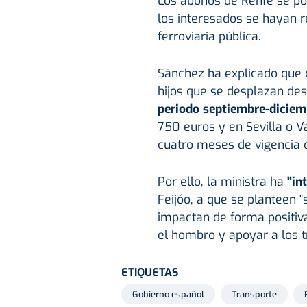
Los abonos de Renfe se po
los interesados se hayan 
ferroviaria pública.
Sánchez ha explicado que 
hijos que se desplazan des
periodo septiembre-diciem
750 euros y en Sevilla o V
cuatro meses de vigencia d
Por ello, la ministra ha
"in
Feijóo, a que se planteen 
impactan de forma positiva
el hombro y apoyar a los tr
ETIQUETAS
Gobierno español
Transporte