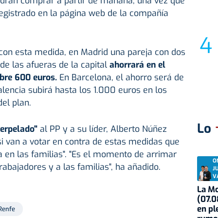
drán comprar a partir de mañana, una vez que
registrado en la página web de la compañía
con esta medida, en Madrid una pareja con dos
de las afueras de la capital
ahorrará en el
bre 600 euros.
En Barcelona, el ahorro será de
alencia subirá hasta los 1.000 euros en los
el plan.
Lo
terpelado"
al PP y a su líder, Alberto Núñez
"si van a votar en contra de estas medidas que
 en las familias". "Es el momento de arrimar
O
abajadores y a las familias", ha añadido.
J
V
La Mo
(07.0
en pl
Renfe