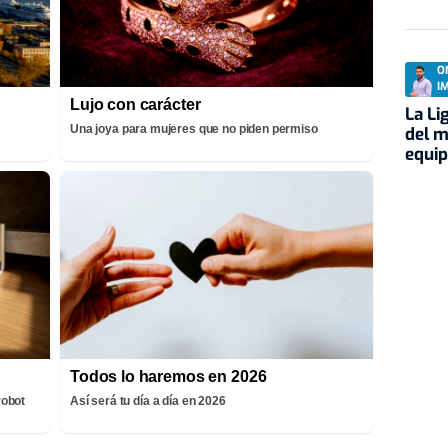
O
I
Lujo con carácter
La Li
Una joya para mujeres que no piden permiso
del m
equi
Todos lo haremos en 2026
robot
Así será tu día a día en 2026