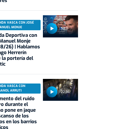
res
NDA VASCA CON JOSÉ
ANUEL MONJE
52:11
a Deportiva con
 Manuel Monje
08/26) | Hablamos
ago Herrerín
 la portería del
tic
NDA VASCA CON
MANOL ARRUTI
22:36
mento del ruido
vo durante el
o pone en jaque
scanso de los
os en los barrios
icos