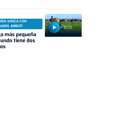
NDA VASCA CON
MANOL ARRUTI
10:25
ga más pequeña
undo tiene dos
pos