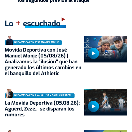
los segundos previos al ataque
+
Lo
escuchado
ONDA VASCA CON JOSÉ MANUEL MONJE
Movida Deportiva con José
52:42
Manuel Monje (05/08/26) |
Analizamos la "ilusión" que han
generado los últimos cambios en
el banquillo del Athletic
ONDA VASCA CON JUANJO LUSA Y SAMU VALCÁRCEL
La Movida Deportiva (05.08.26):
55:18
Aguerd, Zezé... se disparan los
rumores