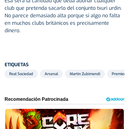
Esa será la cantidad que deba abonar cualquier
club que pretenda sacarlo del conjunto txuri urdin.
No parece demasiado alta porque si algo no falta
en muchos clubs británicos es precisamente
dinero.
ETIQUETAS
Real Sociedad
Arsenal
Martin Zubimendi
Premier l