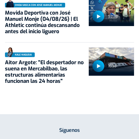
ONDA VASCA CON JOSÉ MANUEL MONJE
Movida Deportiva con José
52:38
Manuel Monje (04/08/26) | El
Athletic continúa descansando
antes del inicio liguero
KALE NAGUSIA
Aitor Argote: "El despertador no
16:38
suena en Mercabilbao, las
estructuras alimentarias
funcionan las 24 horas"
Síguenos