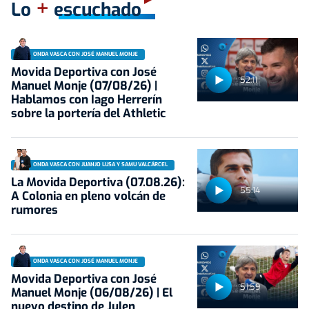
+
Lo
escuchado
ONDA VASCA CON JOSÉ MANUEL MONJE
Movida Deportiva con José
52:11
Manuel Monje (07/08/26) |
Hablamos con Iago Herrerín
sobre la portería del Athletic
ONDA VASCA CON JUANJO LUSA Y SAMU VALCÁRCEL
La Movida Deportiva (07.08.26):
55:14
A Colonia en pleno volcán de
rumores
ONDA VASCA CON JOSÉ MANUEL MONJE
Movida Deportiva con José
51:59
Manuel Monje (06/08/26) | El
nuevo destino de Julen