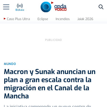
Bus
Bizkaia
Caso Plus Ultra
Eclipse
Incendios
Jaiak 2026
MUNDO
Macron y Sunak anuncian un
plan a gran escala contra la
migración en el Canal de la
Mancha
La iniciativa comprende un nuevo centro de