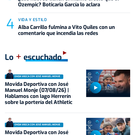
Ozempic? Boticaria García lo aclara
VIDA Y ESTILO
Alba Carrillo fulmina a Vito Quiles con un
comentario que incendia las redes
+
Lo
escuchado
ONDA VASCA CON JOSÉ MANUEL MONJE
Movida Deportiva con José
52:11
Manuel Monje (07/08/26) |
Hablamos con Iago Herrerín
sobre la portería del Athletic
ONDA VASCA CON JOSÉ MANUEL MONJE
Movida Deportiva con José