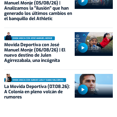
52:42
Manuel Monje (05/08/26) |
Analizamos la "ilusión" que han
generado los últimos cambios en
el banquillo del Athletic
ONDA VASCA CON JOSÉ MANUEL MONJE
Movida Deportiva con José
51:59
Manuel Monje (06/08/26) | El
nuevo destino de Julen
Agirrezabala, una incógnita
ONDA VASCA CON JUANJO LUSA Y SAMU VALCÁRCEL
La Movida Deportiva (07.08.26):
55:14
A Colonia en pleno volcán de
rumores