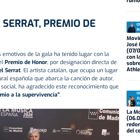
rumo
SERRAT, PREMIO DE
O
M
Movid
José
(07/
motivos de la gala ha tenido lugar con la
con I
el
Premio de Honor
, por designación directa de
sobre
Athle
l Serrat
. El artista catalán, que ocupa un lugar
tural española que abarca la canción de autor,
 social, ha agradecido este reconocimiento que
O
mio a la supervivencia"
.
J
V
La Mo
(06.0
redon
del c