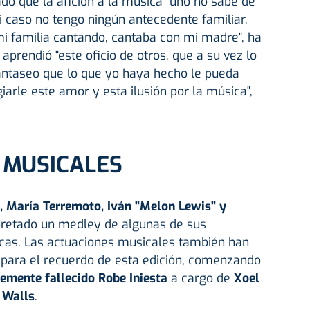
do que la afición a la música "uno no sabe de
i caso no tengo ningún antecedente familiar.
i familia cantando, cantaba con mi madre", ha
prendió "este oficio de otros, que a su vez lo
fantaseo que lo que yo haya hecho le pueda
iarle este amor y esta ilusión por la música",
 MUSICALES
, María Terremoto, Iván "Melon Lewis" y
pretado un medley de algunas de sus
as. Las actuaciones musicales también han
ara el recuerdo de esta edición, comenzando
emente fallecido Robe Iniesta
a cargo de
Xoel
y Walls
.