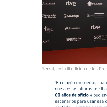
Serrat, en la III edición de los P
"En ningún momento, cuand
que a estas alturas me iba
60 años de oficio
y pudiend
escenarios para usar esa c