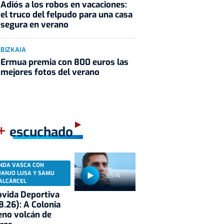
Adiós a los robos en vacaciones:
el truco del felpudo para una casa
segura en verano
BIZKAIA
Ermua premia con 800 euros las
mejores fotos del verano
+
escuchado
NDA VASCA CON
UANJO LUSA Y SAMU
55:14
ALCÁRCEL
vida Deportiva
8.26): A Colonia
eno volcán de