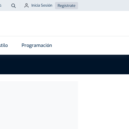
Inicia Sesión
Regístrate
6
Buscar
tilo
Programación