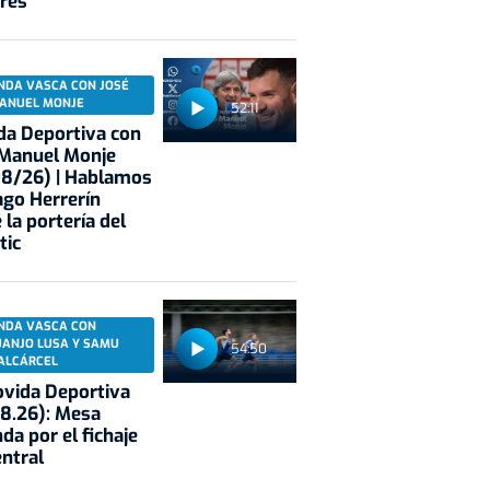
res
NDA VASCA CON JOSÉ
ANUEL MONJE
52:11
a Deportiva con
 Manuel Monje
08/26) | Hablamos
ago Herrerín
 la portería del
tic
NDA VASCA CON
UANJO LUSA Y SAMU
54:50
ALCÁRCEL
vida Deportiva
8.26): Mesa
da por el fichaje
entral