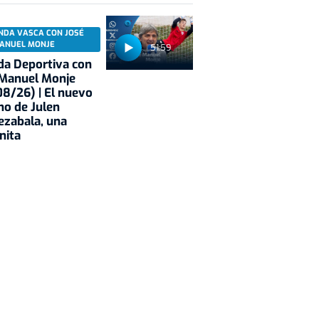
NDA VASCA CON JOSÉ
ANUEL MONJE
51:59
a Deportiva con
 Manuel Monje
8/26) | El nuevo
no de Julen
ezabala, una
nita