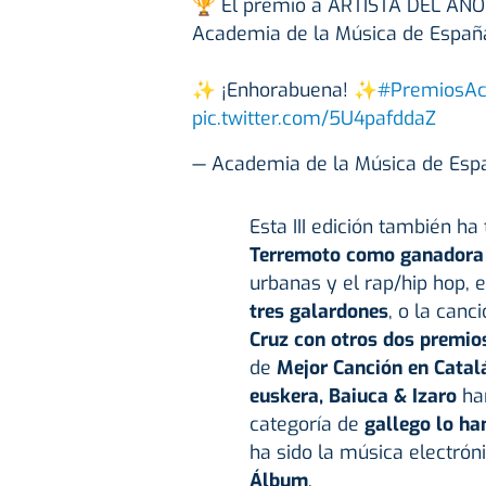
🏆 El premio a ARTISTA DEL AÑO en
Academia de la Música de Españ
✨ ¡Enhorabuena! ✨
#PremiosAc
pic.twitter.com/5U4pafddaZ
— Academia de la Música de Es
Esta III edición también h
Terremoto como ganadora
urbanas y el rap/hip hop,
tres galardones
, o la canc
Cruz con otros dos premio
de
Mejor Canción en Catal
euskera, Baiuca & Izaro
han
categoría de
gallego lo ha
ha sido la música electrón
Álbum
.