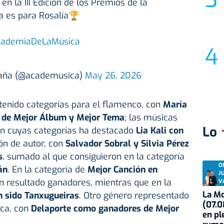
 la III Edición de los Premios de la
a es para Rosalía🏆
ademiaDeLaMúsica
paña (@academusica)
May 26, 2026
a tenido categorías para el flamenco, con
María
 de Mejor Álbum y Mejor Tema
; las músicas
Lo
 en cuyas categorías ha destacado
Lia Kali con
ión de autor, con
Salvador Sobral y Silvia Pérez
s
, sumado al que consiguieron en la categoría
O
án
. En la categoría de
Mejor Canción en
J
 resultado ganadores, mientras que en la
V
La Mo
n sido Tanxugueiras
. Otro género representado
(07.0
ica, con
Delaporte como ganadores de Mejor
en pl