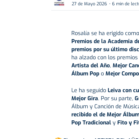
27 de Mayo 2026
6 min de lect
Rosalía se ha erigido com
Premios de la Academia d
premios por su último disc
ha alzado con los premios 
Artista del Año
,
Mejor Canc
Álbum Pop
o
Mejor Compo
Le ha seguido
Leiva con c
Mejor Gira
. Por su parte,
G
Álbum y Canción de Música
recibido el de Mejor Álbu
Pop Tradicional
y
Fito y F