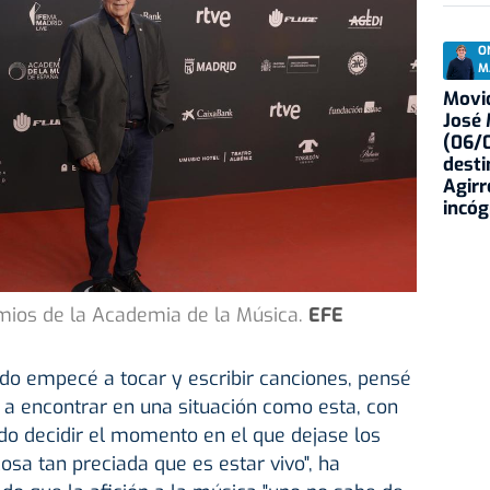
O
M
Movid
José
(06/0
desti
Agirr
incóg
remios de la Academia de la Música.
EFE
o empecé a tocar y escribir canciones, pensé
 a encontrar en una situación como esta, con
o decidir el momento en el que dejase los
osa tan preciada que es estar vivo", ha