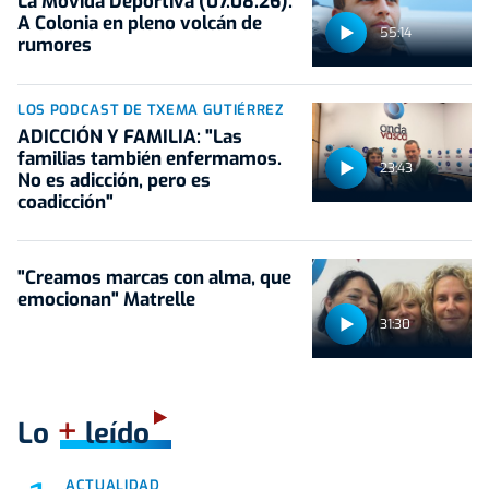
La Movida Deportiva (07.08.26):
A Colonia en pleno volcán de
55:14
rumores
LOS PODCAST DE TXEMA GUTIÉRREZ
ADICCIÓN Y FAMILIA: "Las
familias también enfermamos.
23:43
No es adicción, pero es
coadicción"
"Creamos marcas con alma, que
emocionan" Matrelle
31:30
+
Lo
leído
ACTUALIDAD