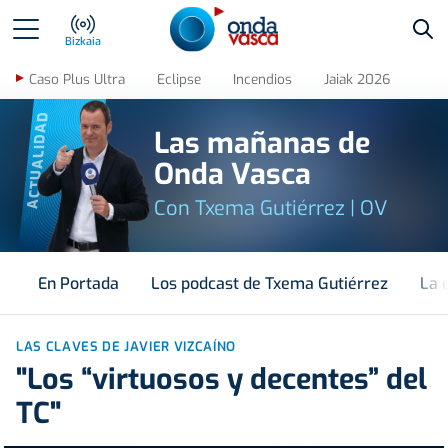
Bus
Bizkaia
Caso Plus Ultra
Eclipse
Incendios
Jaiak 2026
ACTUALIDAD
Las mañanas de
Onda Vasca
Con Txema Gutiérrez | OV
En Portada
Los podcast de Txema Gutiérrez
La 
LAS CLAVES DE JAVIER VIZCAÍNO
"Los “virtuosos y decentes” del
TC"