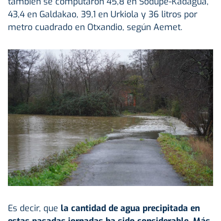
también se computaron 45,8 en Sodupe-Kadagua,
43,4 en Galdakao, 39,1 en Urkiola y 36 litros por
metro cuadrado en Otxandio, según Aemet.
Es decir, que
la cantidad de agua precipitada en