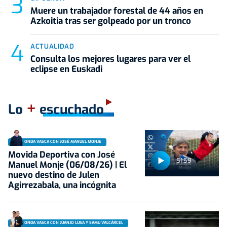
Muere un trabajador forestal de 44 años en
Azkoitia tras ser golpeado por un tronco
ACTUALIDAD
Consulta los mejores lugares para ver el
eclipse en Euskadi
+
Lo
escuchado
ONDA VASCA CON JOSÉ MANUEL MONJE
Movida Deportiva con José
51:59
Manuel Monje (06/08/26) | El
nuevo destino de Julen
Agirrezabala, una incógnita
ONDA VASCA CON JUANJO LUSA Y SAMU VALCÁRCEL