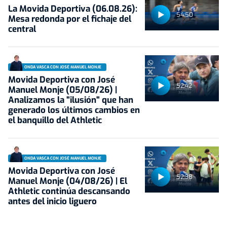
La Movida Deportiva (06.08.26):
54:50
Mesa redonda por el fichaje del
central
ONDA VASCA CON JOSÉ MANUEL MONJE
Movida Deportiva con José
52:42
Manuel Monje (05/08/26) |
Analizamos la "ilusión" que han
generado los últimos cambios en
el banquillo del Athletic
ONDA VASCA CON JOSÉ MANUEL MONJE
Movida Deportiva con José
52:38
Manuel Monje (04/08/26) | El
Athletic continúa descansando
antes del inicio liguero