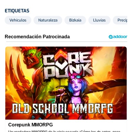
ETIQUETAS
Vehículos
Naturaleza
Bizkaia
Lluvias
Precipit
Corepunk MMORPG
Un verdadero MMORPG de la vieja escuela ¡Cómo los de antes, pero