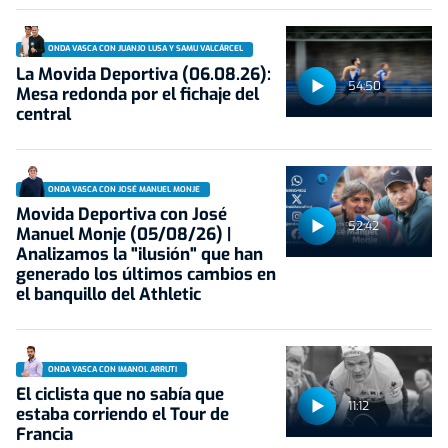
ONDA VASCA CON JUANJO LUSA Y SAMU VALCÁRCEL
La Movida Deportiva (06.08.26):
54:50
Mesa redonda por el fichaje del
central
ONDA VASCA CON JOSÉ MANUEL MONJE
Movida Deportiva con José
52:42
Manuel Monje (05/08/26) |
Analizamos la "ilusión" que han
generado los últimos cambios en
el banquillo del Athletic
ONDA VASCA CON IMANOL ARRUTI
El ciclista que no sabía que
11:12
estaba corriendo el Tour de
Francia