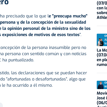
ero
(07/
con I
sobre
 ha precisado que lo que l
e "preocupa mucho"
Athle
 persona y de la concepción de la sexualidad
 la opinión personal de la ministra sino de los
as exposiciones de motivos de esos textos
".
O
J
V
concepción de la persona inasumible pero no
La Mo
una persona con sentido común y con noticias
(07.0
en pl
, ha puntualizado.
rumo
istido, las declaraciones que se puedan hacer
o "afortunadas o desafortunadas", algo que
O
 le ha ocurrido a él mismo.
M
Movid
José
(06/0