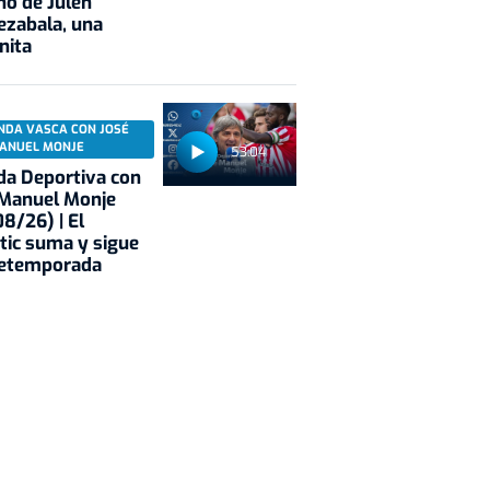
no de Julen
ezabala, una
nita
NDA VASCA CON JOSÉ
ANUEL MONJE
53:04
a Deportiva con
 Manuel Monje
8/26) | El
tic suma y sigue
retemporada