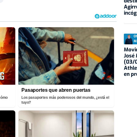
desti
Agirr
incóg
O
M
Movid
José
(03/0
Athle
en p
Pasaportes que abren puertas
¡Cómo
Los pasaportes más poderosos del mundo, ¿está el
tuyo?