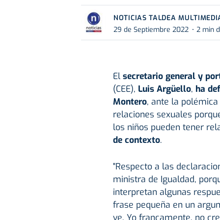
NOTICIAS TALDEA MULTIMEDI
29 de Septiembre 2022
2 min d
El
secretario general y po
(CEE),
Luis Argüello
,
ha def
Montero
, ante la polémica
relaciones sexuales porque
los niños pueden tener rel
de contexto
.
"Respecto a las declaracio
ministra de Igualdad, porq
interpretan algunas respu
frase pequeña en un argum
ve. Yo francamente, no cre