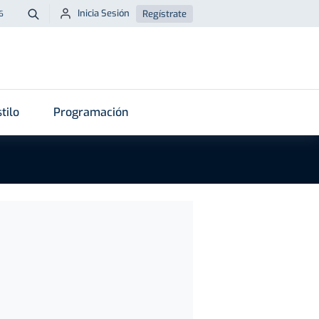
Inicia Sesión
Regístrate
6
Buscar
tilo
Programación