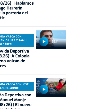
08/26) | Hablamos
ago Herrerín
 la portería del
tic
NDA VASCA CON
UANJO LUSA Y SAMU
55:14
ALCÁRCEL
vida Deportiva
8.26): A Colonia
eno volcán de
res
NDA VASCA CON JOSÉ
ANUEL MONJE
51:59
a Deportiva con
 Manuel Monje
8/26) | El nuevo