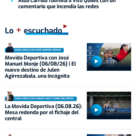
Alba Carrillo fulmina a Vito Quiles con un
comentario que incendia las redes
+
Lo
escuchado
ONDA VASCA CON JOSÉ MANUEL MONJE
Movida Deportiva con José
51:59
Manuel Monje (06/08/26) | El
nuevo destino de Julen
Agirrezabala, una incógnita
ONDA VASCA CON JUANJO LUSA Y SAMU VALCÁRCEL
La Movida Deportiva (06.08.26):
54:50
Mesa redonda por el fichaje del
central