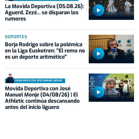
La Movida Deportiva (05.08.26):
55:18
Aguerd, Zezé... se disparan los
rumores
DEPORTES
Borja Rodrigo sobre la polémica
en la Liga Euskotren: "El remo no
09:23
es un deporte aritmético"
ONDA VASCA CON JOSÉ MANUEL MONJE
Movida Deportiva con José
52:38
Manuel Monje (04/08/26) | El
Athletic continúa descansando
antes del inicio liguero