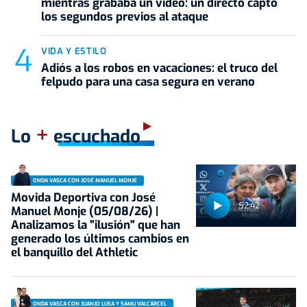
mientras grababa un vídeo: un directo captó
los segundos previos al ataque
VIDA Y ESTILO
Adiós a los robos en vacaciones: el truco del
felpudo para una casa segura en verano
+
Lo
escuchado
ONDA VASCA CON JOSÉ MANUEL MONJE
Movida Deportiva con José
52:42
Manuel Monje (05/08/26) |
Analizamos la "ilusión" que han
generado los últimos cambios en
el banquillo del Athletic
ONDA VASCA CON JUANJO LUSA Y SAMU VALCÁRCEL