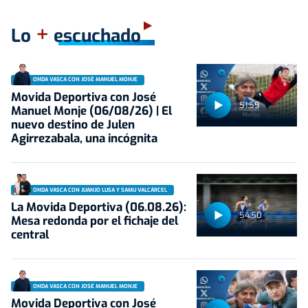
+
Lo
escuchado
ONDA VASCA CON JOSÉ MANUEL MONJE
Movida Deportiva con José
51:59
Manuel Monje (06/08/26) | El
nuevo destino de Julen
Agirrezabala, una incógnita
ONDA VASCA CON JUANJO LUSA Y SAMU VALCÁRCEL
La Movida Deportiva (06.08.26):
54:50
Mesa redonda por el fichaje del
central
ONDA VASCA CON JOSÉ MANUEL MONJE
Movida Deportiva con José