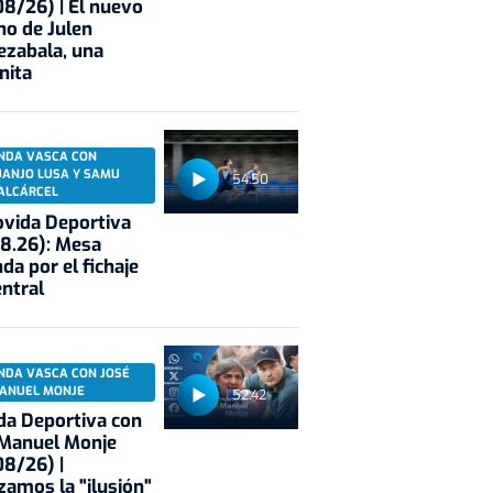
8/26) | El nuevo
no de Julen
ezabala, una
nita
NDA VASCA CON
UANJO LUSA Y SAMU
54:50
ALCÁRCEL
vida Deportiva
8.26): Mesa
da por el fichaje
entral
NDA VASCA CON JOSÉ
ANUEL MONJE
52:42
a Deportiva con
 Manuel Monje
8/26) |
zamos la "ilusión"