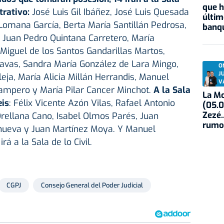
que h
trativo:
José Luis Gil Ibáñez, José Luis Quesada
últim
omana García, Berta María Santillán Pedrosa,
banqu
, Juan Pedro Quintana Carretero, María
 Miguel de los Santos Gandarillas Martos,
avas, Sandra María González de Lara Mingo,
O
J
eja, María Alicia Millán Herrandis, Manuel
V
ampero y María Pilar Cancer Minchot.
A la Sala
La Mo
eis
: Félix Vicente Azón Vilas, Rafael Antonio
(05.0
Zezé.
rellana Cano, Isabel Olmos Parés, Juan
rumo
anueva y Juan Martínez Moya. Y Manuel
á a la Sala de lo Civil.
CGPJ
Consejo General del Poder Judicial