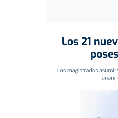
Los 21 nue
poses
Los magistrados asumirá
unanim