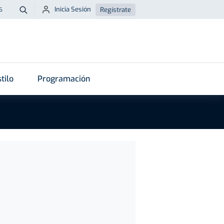
Inicia Sesión
Regístrate
6
Buscar
tilo
Programación