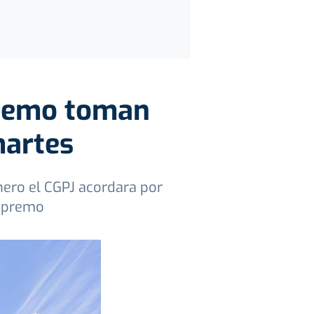
premo toman
martes
ero el CGPJ acordara por
Supremo