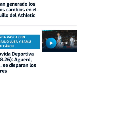
an generado los
os cambios en el
illo del Athletic
NDA VASCA CON
UANJO LUSA Y SAMU
55:18
ALCÁRCEL
vida Deportiva
8.26): Aguerd,
.. se disparan los
res