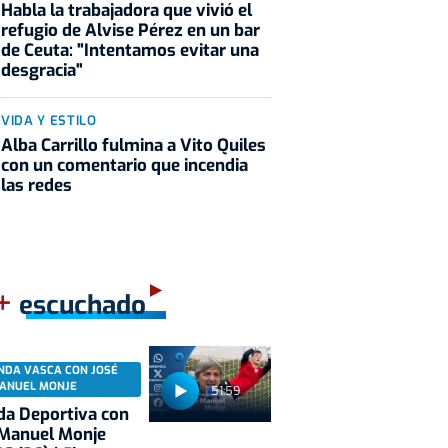
Habla la trabajadora que vivió el
refugio de Alvise Pérez en un bar
de Ceuta: "Intentamos evitar una
desgracia"
VIDA Y ESTILO
Alba Carrillo fulmina a Vito Quiles
con un comentario que incendia
las redes
+
escuchado
NDA VASCA CON JOSÉ
ANUEL MONJE
51:59
a Deportiva con
 Manuel Monje