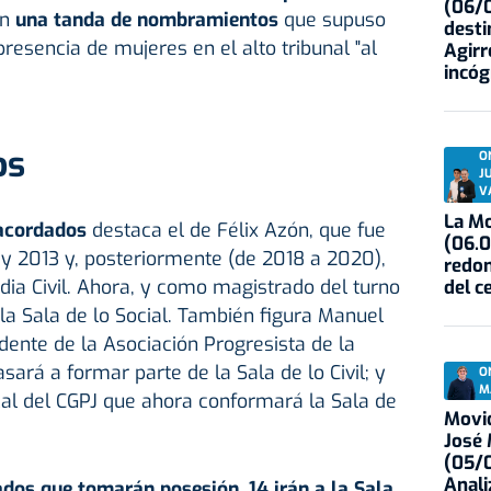
(06/0
en
una tanda de nombramientos
que supuso
desti
resencia de mujeres en el alto tribunal "al
Agirr
incóg
os
O
J
V
La Mo
acordados
destaca el de Félix Azón, que fue
(06.0
y 2013 y, posteriormente (de 2018 a 2020),
redon
rdia Civil. Ahora, y como magistrado del turno
del c
 la Sala de lo Social. También figura Manuel
dente de la Asociación Progresista de la
ará a formar parte de la Sala de lo Civil; y
O
M
al del CGPJ que ahora conformará la Sala de
Movid
José
(05/0
Anali
dos que tomarán posesión, 14 irán a la Sala