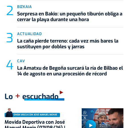
BIZKAIA
Sorpresa en Bakio: un pequeño tiburón obliga a
cerrar la playa durante una hora
ACTUALIDAD
La caña pierde terreno: cada vez más bares la
sustituyen por dobles y jarras
CAV
La Amatxu de Begoña surcará la ría de Bilbao el
14 de agosto en una procesión de récord
+
Lo
escuchado
ONDA VASCA CON JOSÉ MANUEL MONJE
Movida Deportiva con José
52:11
Manuel Monje (07/08/26) |