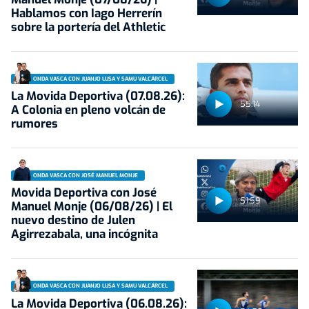
Hablamos con Iago Herrerín
sobre la portería del Athletic
ONDA VASCA CON JUANJO LUSA Y SAMU VALCÁRCEL
La Movida Deportiva (07.08.26):
55:14
A Colonia en pleno volcán de
rumores
ONDA VASCA CON JOSÉ MANUEL MONJE
Movida Deportiva con José
51:59
Manuel Monje (06/08/26) | El
nuevo destino de Julen
Agirrezabala, una incógnita
ONDA VASCA CON JUANJO LUSA Y SAMU VALCÁRCEL
La Movida Deportiva (06.08.26):