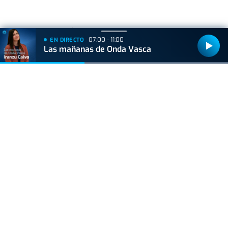
+
Lo
leído
07:00 - 11:00
EN DIRECTO
Las mañanas de Onda Vasca
GIPUZKOA
Muere un trabajador forestal de 44 años en
Azkoitia tras ser golpeado por un tronco
ACTUALIDAD
Hallan muerto a un recién nacido en un armario
después de que su madre ingresara en el
hospital por una hemorragia
GIPUZKOA
Irun tendrá varias afecciones de tráfico el fin de
semana debido a la Euskal Jira
BIZKAIA