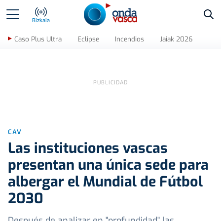
Bus
Bizkaia
Caso Plus Ultra
Eclipse
Incendios
Jaiak 2026
CAV
Las instituciones vascas
presentan una única sede para
albergar el Mundial de Fútbol
2030
Después de analizar en "profundidad" las