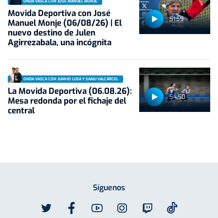
ONDA VASCA CON JOSÉ MANUEL MONJE
Movida Deportiva con José
51:59
Manuel Monje (06/08/26) | El
nuevo destino de Julen
Agirrezabala, una incógnita
ONDA VASCA CON JUANJO LUSA Y SAMU VALCÁRCEL
La Movida Deportiva (06.08.26):
54:50
Mesa redonda por el fichaje del
central
Síguenos