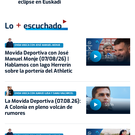
eclipse en Euskadi
+
Lo
escuchado
ONDA VASCA CON JOSÉ MANUEL MONJE
Movida Deportiva con José
52:11
Manuel Monje (07/08/26) |
Hablamos con Iago Herrerín
sobre la portería del Athletic
ONDA VASCA CON JUANJO LUSA Y SAMU VALCÁRCEL
La Movida Deportiva (07.08.26):
55:14
A Colonia en pleno volcán de
rumores