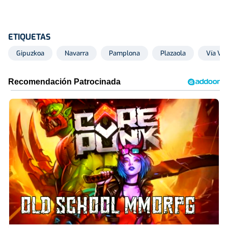
ETIQUETAS
Gipuzkoa
Navarra
Pamplona
Plazaola
Vía Ver