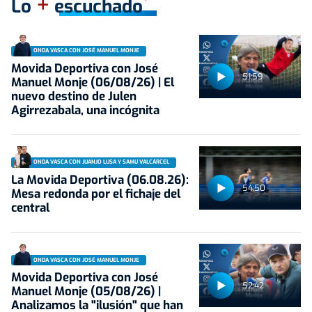
+
Lo
escuchado
ONDA VASCA CON JOSÉ MANUEL MONJE
Movida Deportiva con José
51:59
Manuel Monje (06/08/26) | El
nuevo destino de Julen
Agirrezabala, una incógnita
ONDA VASCA CON JUANJO LUSA Y SAMU VALCÁRCEL
La Movida Deportiva (06.08.26):
54:50
Mesa redonda por el fichaje del
central
ONDA VASCA CON JOSÉ MANUEL MONJE
Movida Deportiva con José
52:42
Manuel Monje (05/08/26) |
Analizamos la "ilusión" que han