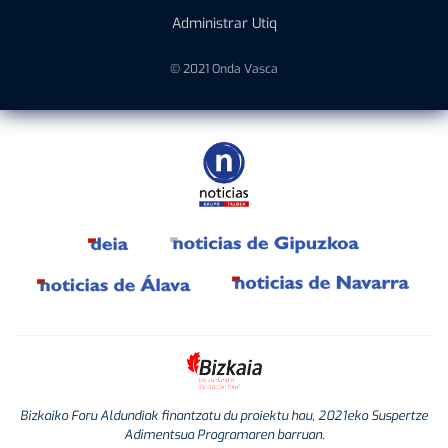
Administrar Utiq
© 2021 Onda Vasca
Bizkaiko Foru Aldundiak finantzatu du proiektu hau, 2021eko Suspertze
Adimentsua Programaren barruan.