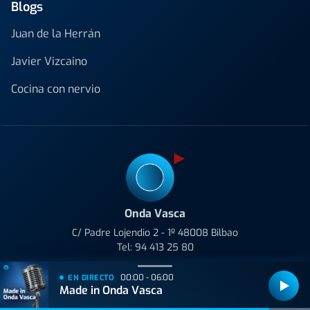
Blogs
Juan de la Herrán
Javier Vizcaino
Cocina con nervio
Onda Vasca
C/ Padre Lojendio 2 - 1º 48008 Bilbao
Tel:
94 413 25 80
Avenida de Tolosa 23-25 20018 Donostia
00:00 - 06:00
EN DIRECTO
Tel:
943 42 36 44
Made in Onda Vasca