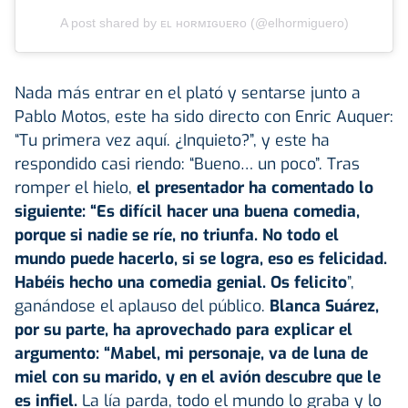
A post shared by ᴇʟ ʜᴏʀᴍɪɢᴜᴇʀᴏ (@elhormiguero)
Nada más entrar en el plató y sentarse junto a
Pablo Motos, este ha sido directo con Enric Auquer:
“Tu primera vez aquí. ¿Inquieto?”, y este ha
respondido casi riendo: “Bueno… un poco”. Tras
romper el hielo,
el presentador ha comentado lo
siguiente: “Es difícil hacer una buena comedia,
porque si nadie se ríe, no triunfa. No todo el
mundo puede hacerlo, si se logra, eso es felicidad.
Habéis hecho una comedia genial. Os felicito
”,
ganándose el aplauso del público.
Blanca Suárez,
por su parte, ha aprovechado para explicar el
argumento: “Mabel, mi personaje, va de luna de
miel con su marido, y en el avión descubre que le
es infiel.
La lía parda, todo el mundo lo graba y lo