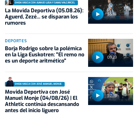
ONDA VASCA CON JUANJO LUSA Y SAMU VALCÁRCEL
La Movida Deportiva (05.08.26):
55:18
Aguerd, Zezé... se disparan los
rumores
DEPORTES
Borja Rodrigo sobre la polémica
en la Liga Euskotren: "El remo no
09:23
es un deporte aritmético"
ONDA VASCA CON JOSÉ MANUEL MONJE
Movida Deportiva con José
52:38
Manuel Monje (04/08/26) | El
Athletic continúa descansando
antes del inicio liguero