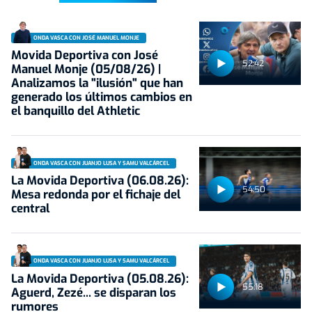
ONDA VASCA CON JOSÉ MANUEL MONJE
Movida Deportiva con José
52:42
Manuel Monje (05/08/26) |
Analizamos la "ilusión" que han
generado los últimos cambios en
el banquillo del Athletic
ONDA VASCA CON JUANJO LUSA Y SAMU VALCÁRCEL
La Movida Deportiva (06.08.26):
54:50
Mesa redonda por el fichaje del
central
ONDA VASCA CON JUANJO LUSA Y SAMU VALCÁRCEL
La Movida Deportiva (05.08.26):
55:18
Aguerd, Zezé... se disparan los
rumores