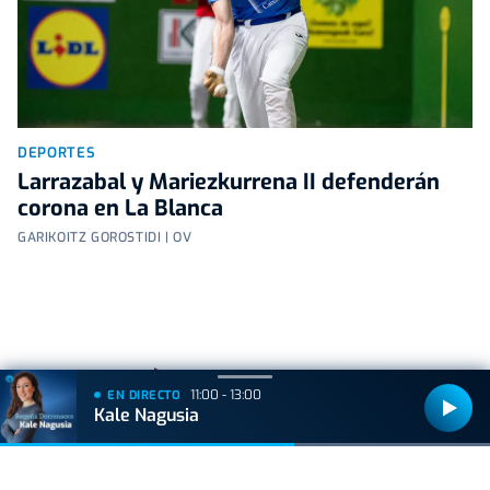
DEPORTES
Larrazabal y Mariezkurrena II defenderán
corona en La Blanca
GARIKOITZ GOROSTIDI | OV
+
Lo
leído
11:00 - 13:00
EN DIRECTO
Kale Nagusia
ACTUALIDAD
Hallan muerto a un recién nacido en un armario