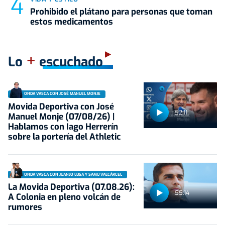
Prohibido el plátano para personas que toman
estos medicamentos
+
Lo
escuchado
ONDA VASCA CON JOSÉ MANUEL MONJE
Movida Deportiva con José
52:11
Manuel Monje (07/08/26) |
Hablamos con Iago Herrerín
sobre la portería del Athletic
ONDA VASCA CON JUANJO LUSA Y SAMU VALCÁRCEL
La Movida Deportiva (07.08.26):
55:14
A Colonia en pleno volcán de
rumores