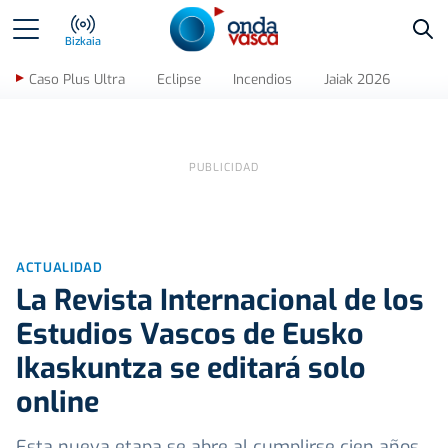
Bus
Bizkaia
Caso Plus Ultra
Eclipse
Incendios
Jaiak 2026
ACTUALIDAD
La Revista Internacional de los
Estudios Vascos de Eusko
Ikaskuntza se editará solo
online
Esta nueva etapa se abre al cumplirse cien años