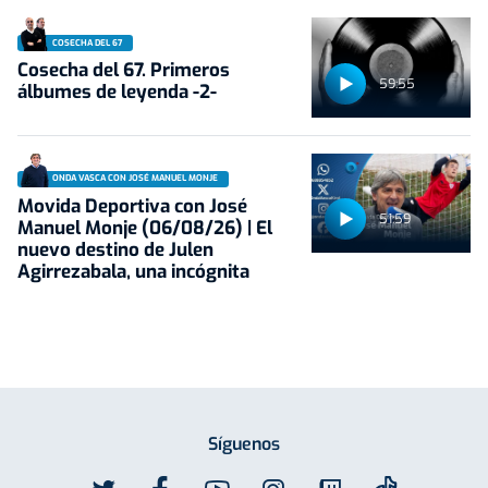
COSECHA DEL 67
Cosecha del 67. Primeros
59:55
álbumes de leyenda -2-
ONDA VASCA CON JOSÉ MANUEL MONJE
Movida Deportiva con José
51:59
Manuel Monje (06/08/26) | El
nuevo destino de Julen
Agirrezabala, una incógnita
Síguenos