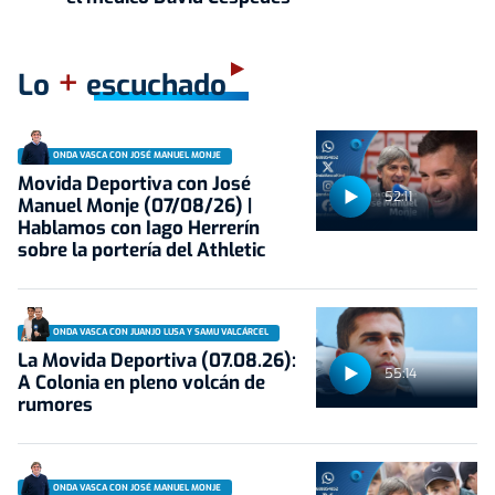
+
Lo
escuchado
ONDA VASCA CON JOSÉ MANUEL MONJE
Movida Deportiva con José
52:11
Manuel Monje (07/08/26) |
Hablamos con Iago Herrerín
sobre la portería del Athletic
ONDA VASCA CON JUANJO LUSA Y SAMU VALCÁRCEL
La Movida Deportiva (07.08.26):
55:14
A Colonia en pleno volcán de
rumores
ONDA VASCA CON JOSÉ MANUEL MONJE