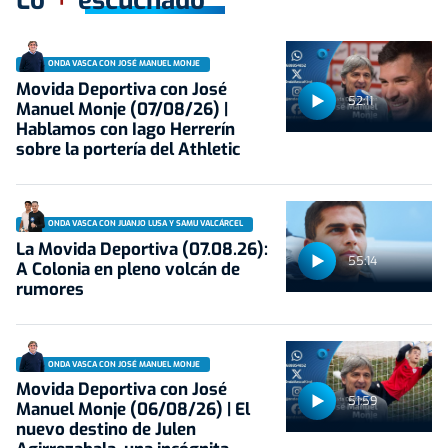
Lo
escuchado
ONDA VASCA CON JOSÉ MANUEL MONJE
Movida Deportiva con José
52:11
Manuel Monje (07/08/26) |
Hablamos con Iago Herrerín
sobre la portería del Athletic
ONDA VASCA CON JUANJO LUSA Y SAMU VALCÁRCEL
La Movida Deportiva (07.08.26):
55:14
A Colonia en pleno volcán de
rumores
ONDA VASCA CON JOSÉ MANUEL MONJE
Movida Deportiva con José
51:59
Manuel Monje (06/08/26) | El
nuevo destino de Julen