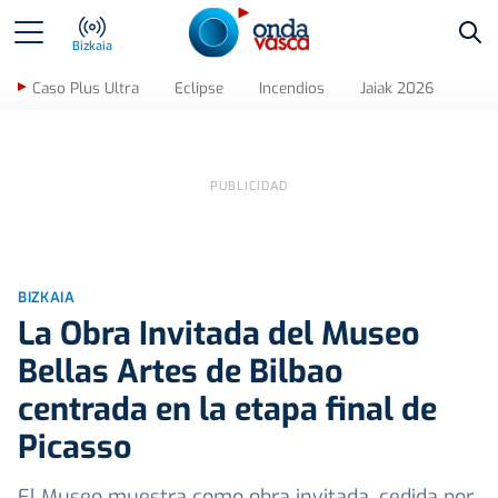
Bus
Bizkaia
Caso Plus Ultra
Eclipse
Incendios
Jaiak 2026
BIZKAIA
La Obra Invitada del Museo
Bellas Artes de Bilbao
centrada en la etapa final de
Picasso
El Museo muestra como obra invitada, cedida por