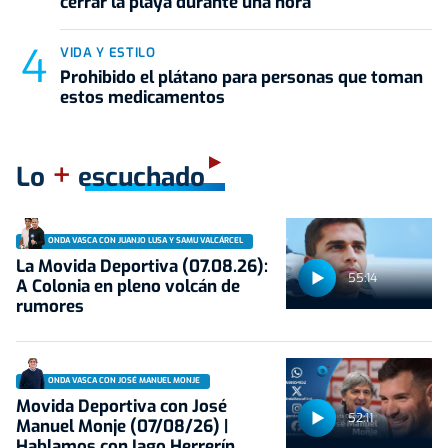
cerrar la playa durante una hora
VIDA Y ESTILO
Prohibido el plátano para personas que toman
estos medicamentos
+
Lo
escuchado
ONDA VASCA CON JUANJO LUSA Y SAMU VALCÁRCEL
La Movida Deportiva (07.08.26):
55:14
A Colonia en pleno volcán de
rumores
ONDA VASCA CON JOSÉ MANUEL MONJE
Movida Deportiva con José
52:11
Manuel Monje (07/08/26) |
Hablamos con Iago Herrerín