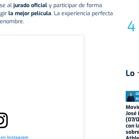
se al
jurado oficial
y participar de forma
egir
la mejor película
. La experiencia perfecta
 renombre.
Lo
O
M
Movid
José
(07/
con I
sobre
 en Instagram
Athle