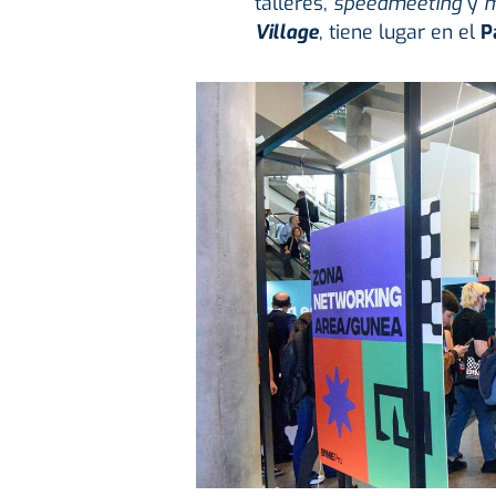
talleres,
speedmeeting
y
m
Village
, tiene lugar en el
P