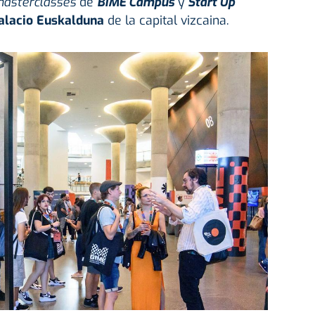
asterclasses
de
BIME Campus
y
Start Up
alacio Euskalduna
de la capital vizcaina.