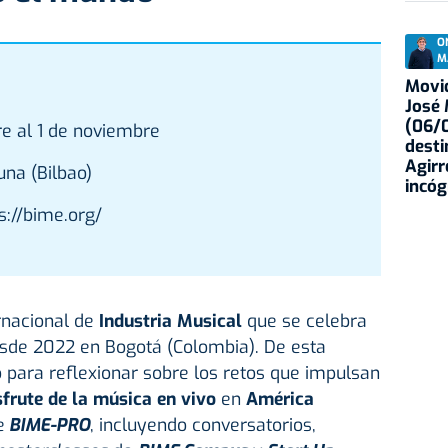
O
M
Movid
José
(06/0
re al 1 de noviembre
desti
Agirr
na (Bilbao)
incóg
ps://bime.org/
rnacional de
Industria Musical
que se celebra
sde 2022 en Bogotá (Colombia). De esta
 para reflexionar sobre los retos que impulsan
isfrute de la música en vivo
en
América
e
BIME-PRO
, incluyendo conversatorios,