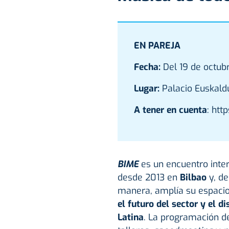
EN PAREJA
Fecha:
Del 19 de octub
Lugar:
Palacio Euskaldu
A tener en cuenta
: htt
BIME
es un encuentro inte
desde 2013 en
Bilbao
y, de
manera, amplía su espacio
el futuro del sector y el d
Latina
. La programación d