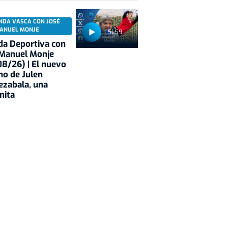
NDA VASCA CON JOSÉ
ANUEL MONJE
51:59
a Deportiva con
 Manuel Monje
8/26) | El nuevo
no de Julen
ezabala, una
nita