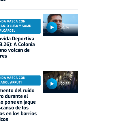
NDA VASCA CON
UANJO LUSA Y SAMU
55:14
ALCÁRCEL
vida Deportiva
8.26): A Colonia
eno volcán de
res
NDA VASCA CON
MANOL ARRUTI
22:36
mento del ruido
vo durante el
o pone en jaque
scanso de los
os en los barrios
icos