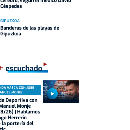
cerebro, según el médico David
Céspedes
GIPUZKOA
Banderas de las playas de
Gipuzkoa
+
escuchado
NDA VASCA CON JOSÉ
ANUEL MONJE
52:11
a Deportiva con
 Manuel Monje
08/26) | Hablamos
ago Herrerín
 la portería del
tic