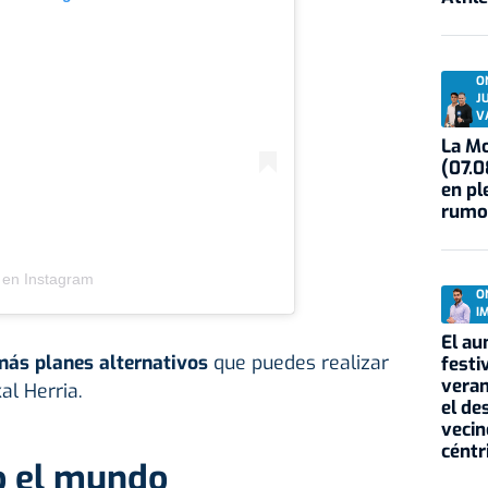
O
J
V
La Mo
(07.0
en pl
rumo
 en Instagram
O
I
El au
ás planes alternativos
que puedes realizar
festi
veran
al Herria.
el de
vecin
céntr
o el mundo