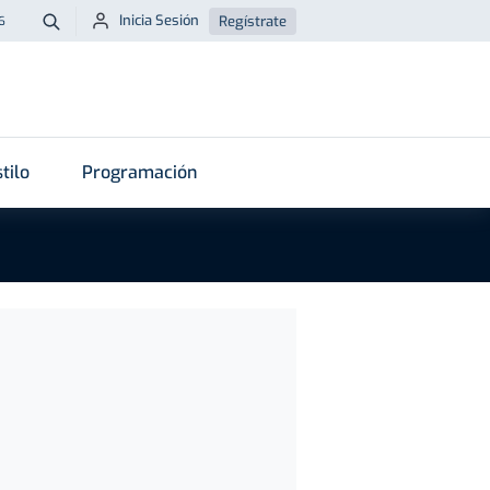
Inicia Sesión
Regístrate
6
Buscar
tilo
Programación