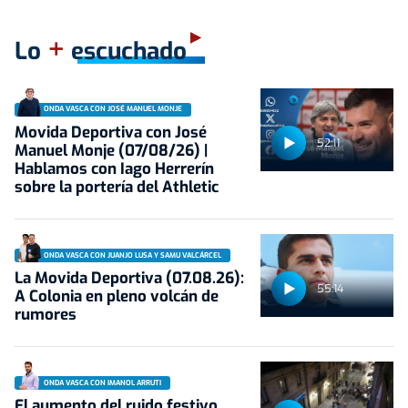
+
Lo
escuchado
ONDA VASCA CON JOSÉ MANUEL MONJE
Movida Deportiva con José
52:11
Manuel Monje (07/08/26) |
Hablamos con Iago Herrerín
sobre la portería del Athletic
ONDA VASCA CON JUANJO LUSA Y SAMU VALCÁRCEL
La Movida Deportiva (07.08.26):
55:14
A Colonia en pleno volcán de
rumores
ONDA VASCA CON IMANOL ARRUTI
El aumento del ruido festivo