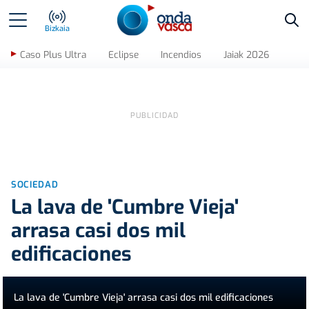
Bus
Bizkaia
Caso Plus Ultra
Eclipse
Incendios
Jaiak 2026
SOCIEDAD
La lava de 'Cumbre Vieja'
arrasa casi dos mil
edificaciones
La lava de 'Cumbre Vieja' arrasa casi dos mil edificaciones