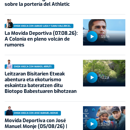
sobre la portería del Athletic
ONDA VASCA CON JUANJO LUSA Y SAMU VALCÁRCEL
La Movida Deportiva (07.08.26):
55:14
A Colonia en pleno volcán de
rumores
ONDA VASCA CON IMANOL ARRUTI
Leitzaran Bisitarien Etxeak
12:23
abentura eta ekoturismo
eskaintza bateratzen ditu
Biotopo Babestuaren bihotzean
ONDA VASCA CON JOSÉ MANUEL MONJE
Movida Deportiva con José
52:42
Manuel Monje (05/08/26) |