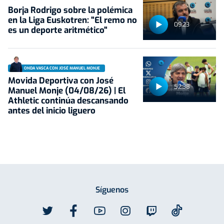
Borja Rodrigo sobre la polémica
en la Liga Euskotren: "El remo no
09:23
es un deporte aritmético"
ONDA VASCA CON JOSÉ MANUEL MONJE
Movida Deportiva con José
52:38
Manuel Monje (04/08/26) | El
Athletic continúa descansando
antes del inicio liguero
Síguenos