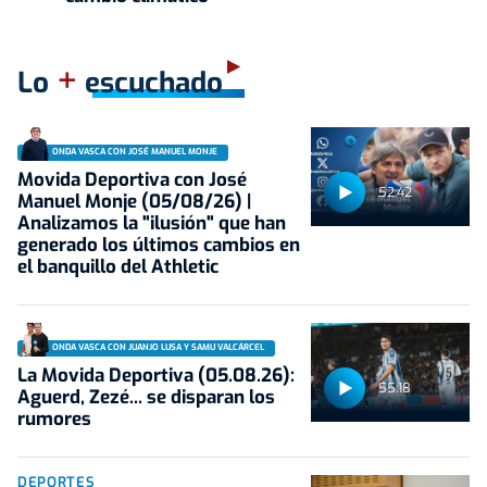
+
Lo
escuchado
ONDA VASCA CON JOSÉ MANUEL MONJE
Movida Deportiva con José
52:42
Manuel Monje (05/08/26) |
Analizamos la "ilusión" que han
generado los últimos cambios en
el banquillo del Athletic
ONDA VASCA CON JUANJO LUSA Y SAMU VALCÁRCEL
La Movida Deportiva (05.08.26):
55:18
Aguerd, Zezé... se disparan los
rumores
DEPORTES