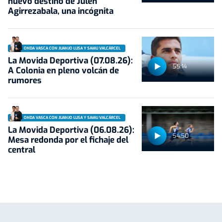
nuevo destino de Julen
Agirrezabala, una incógnita
ONDA VASCA CON JUANJO LUSA Y SAMU VALCÁRCEL
La Movida Deportiva (07.08.26):
55:14
A Colonia en pleno volcán de
rumores
ONDA VASCA CON JUANJO LUSA Y SAMU VALCÁRCEL
La Movida Deportiva (06.08.26):
54:50
Mesa redonda por el fichaje del
central