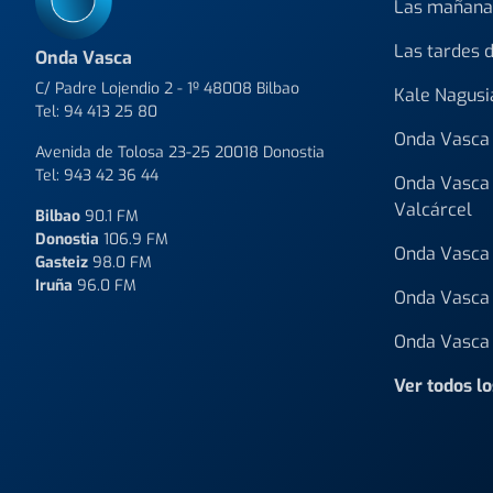
Las mañana
Las tardes 
Onda Vasca
C/ Padre Lojendio 2 - 1º 48008 Bilbao
Kale Nagusi
Tel:
94 413 25 80
Onda Vasca 
Avenida de Tolosa 23-25 20018 Donostia
Tel:
943 42 36 44
Onda Vasca 
Valcárcel
Bilbao
90.1 FM
Donostia
106.9 FM
Onda Vasca 
Gasteiz
98.0 FM
Iruña
96.0 FM
Onda Vasca 
Onda Vasca 
Ver todos l