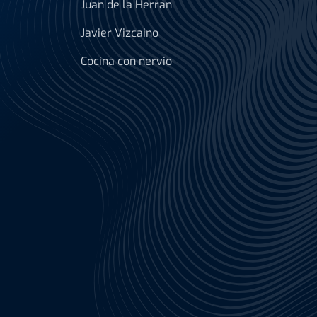
Juan de la Herrán
Javier Vizcaino
Cocina con nervio