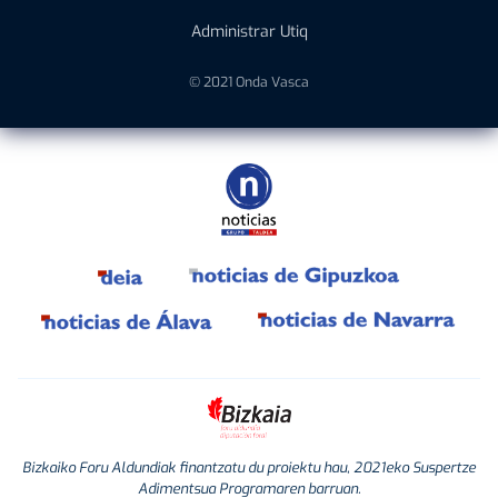
Administrar Utiq
© 2021 Onda Vasca
Bizkaiko Foru Aldundiak finantzatu du proiektu hau, 2021eko Suspertze
Adimentsua Programaren barruan.