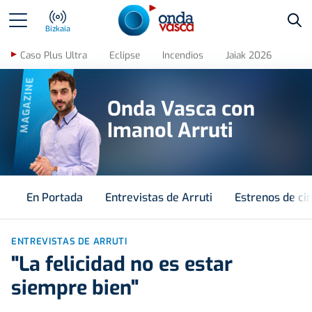
Bus
Bizkaia
Caso Plus Ultra
Eclipse
Incendios
Jaiak 2026
MAGAZINE
Onda Vasca con
Imanol Arruti
En Portada
Entrevistas de Arruti
Estrenos de ci
ENTREVISTAS DE ARRUTI
"La felicidad no es estar
siempre bien"